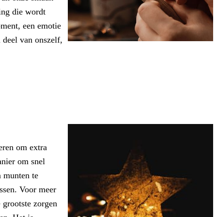
ing die wordt
oment, een emotie
n deel van onszelf,
eren om extra
anier om snel
n munten te
Assen. Voor meer
 grootste zorgen