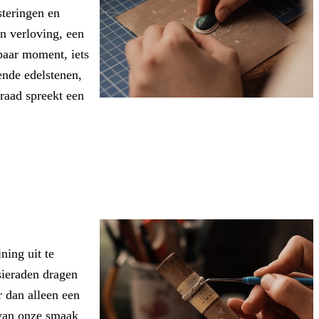
steringen en
en verloving, een
rbaar moment, iets
ende edelstenen,
eraad spreekt een
ning uit te
sieraden dragen
r dan alleen een
 van onze smaak