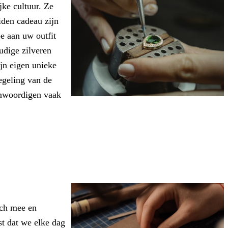
ke cultuur. Ze
iden cadeau zijn
oe aan uw outfit
udige zilveren
jn eigen unieke
iegeling van de
enwoordigen vaak
ich mee en
st dat we elke dag