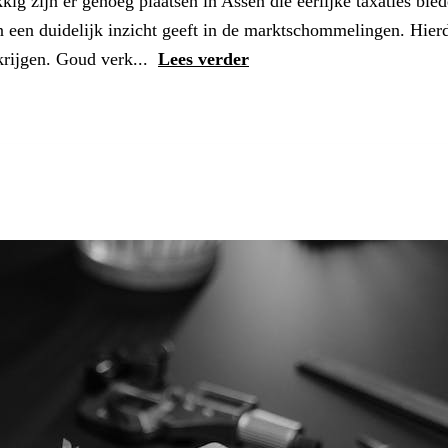
kig zijn er genoeg plaatsen in Assen die eerlijke taxaties bied
n een duidelijk inzicht geeft in de marktschommelingen. Hierd
krijgen. Goud verk...
Lees verder