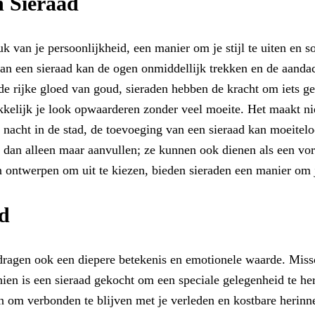
n Sieraad
k van je persoonlijkheid, een manier om je stijl te uiten en s
van een sieraad kan de ogen onmiddellijk trekken en de aanda
 de rijke gloed van goud, sieraden hebben de kracht om iets 
kkelijk je look opwaarderen zonder veel moeite. Het maakt nie
en nacht in de stad, de toevoeging van een sieraad kan moeitelo
er dan alleen maar aanvullen; ze kunnen ook dienen als een v
 en ontwerpen om uit te kiezen, bieden sieraden een manier om
ad
en dragen ook een diepere betekenis en emotionele waarde. Mis
hien is een sieraad gekocht om een speciale gelegenheid te he
n om verbonden te blijven met je verleden en kostbare herinn