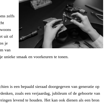
oms zelfs
cht
gewoons
t uit of
os je
orm van
 je unieke smaak en voorkeuren te tonen.
schien is een bepaald sieraad doorgegeven van generatie op
rdenken, zoals een verjaardag, jubileum of de geboorte van
eringen levend te houden. Het kan ook dienen als een bron